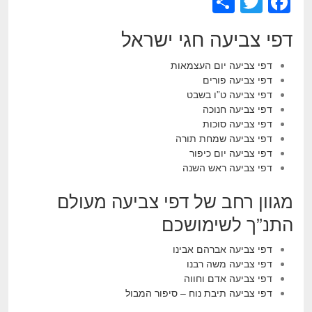
S
T
F
h
wi
a
דפי צביעה חגי ישראל
ar
tt
c
e
er
e
דפי צביעה יום העצמאות
דפי צביעה פורים
b
דפי צביעה ט”ו בשבט
o
דפי צביעה חנוכה
דפי צביעה סוכות
o
דפי צביעה שמחת תורה
k
דפי צביעה יום כיפור
דפי צביעה ראש השנה
מגוון רחב של דפי צביעה מעולם
התנ”ך לשימושכם
דפי צביעה אברהם אבינו
דפי צביעה משה רבנו
דפי צביעה אדם וחווה
דפי צביעה תיבת נוח – סיפור המבול