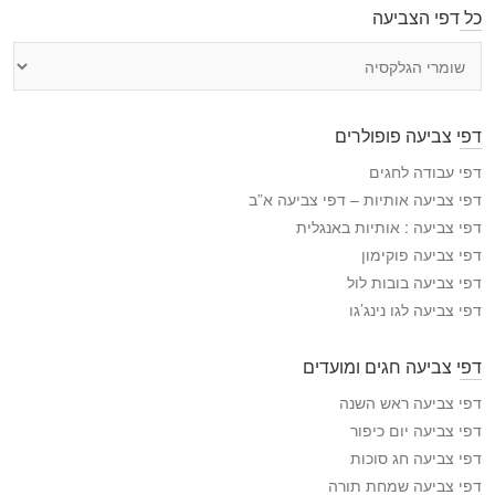
כל דפי הצביעה
כ
ל
ד
פ
דפי צביעה פופולרים
י
ה
דפי עבודה לחגים
צ
דפי צביעה אותיות – דפי צביעה א”ב
ב
דפי צביעה : אותיות באנגלית
י
דפי צביעה פוקימון
ע
דפי צביעה בובות לול
ה
דפי צביעה לגו נינג’גו
דפי צביעה חגים ומועדים
דפי צביעה ראש השנה
דפי צביעה יום כיפור
דפי צביעה חג סוכות
דפי צביעה שמחת תורה