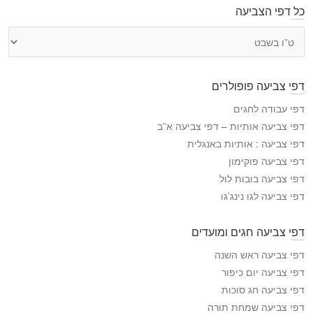
כל דפי הצביעה
כ
ל
ד
פ
דפי צביעה פופולרים
י
ה
דפי עבודה לחגים
צ
דפי צביעה אותיות – דפי צביעה א”ב
ב
דפי צביעה : אותיות באנגלית
י
דפי צביעה פוקימון
ע
דפי צביעה בובות לול
ה
דפי צביעה לגו נינג’גו
דפי צביעה חגים ומועדים
דפי צביעה ראש השנה
דפי צביעה יום כיפור
דפי צביעה חג סוכות
דפי צביעה שמחת תורה