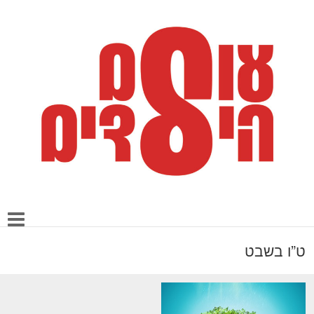
ט”ו בשבט