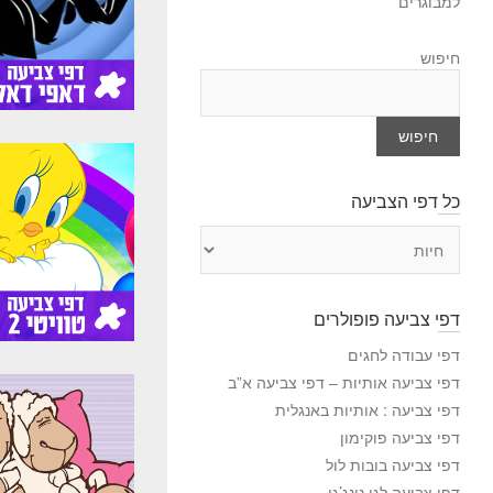
למבוגרים
חיפוש
חיפוש
כל דפי הצביעה
כ
ל
ד
פ
דפי צביעה פופולרים
י
ה
דפי עבודה לחגים
צ
דפי צביעה אותיות – דפי צביעה א”ב
ב
דפי צביעה : אותיות באנגלית
י
דפי צביעה פוקימון
ע
דפי צביעה בובות לול
ה
דפי צביעה לגו נינג’גו