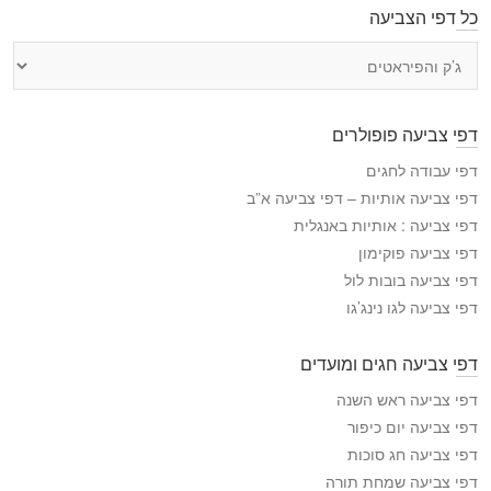
כל דפי הצביעה
כ
ל
ד
פ
דפי צביעה פופולרים
י
ה
דפי עבודה לחגים
צ
דפי צביעה אותיות – דפי צביעה א”ב
ב
דפי צביעה : אותיות באנגלית
י
דפי צביעה פוקימון
ע
דפי צביעה בובות לול
ה
דפי צביעה לגו נינג’גו
דפי צביעה חגים ומועדים
דפי צביעה ראש השנה
דפי צביעה יום כיפור
דפי צביעה חג סוכות
דפי צביעה שמחת תורה