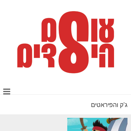
ג’ק והפיראטים