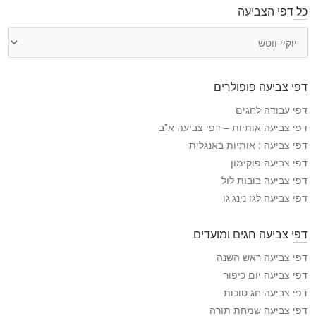
כל דפי הצביעה
כ
ל
ד
פ
דפי צביעה פופולרים
י
ה
דפי עבודה לחגים
צ
דפי צביעה אותיות – דפי צביעה א”ב
ב
דפי צביעה : אותיות באנגלית
י
דפי צביעה פוקימון
ע
דפי צביעה בובות לול
ה
דפי צביעה לגו נינג’גו
דפי צביעה חגים ומועדים
דפי צביעה ראש השנה
דפי צביעה יום כיפור
דפי צביעה חג סוכות
דפי צביעה שמחת תורה