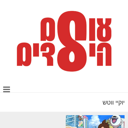
יוקיי ווטש