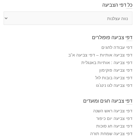
כל דפי הצביעה
כ
ל
ד
פ
דפי צביעה פופולרים
י
ה
דפי עבודה לחגים
צ
דפי צביעה אותיות – דפי צביעה א”ב
ב
דפי צביעה : אותיות באנגלית
י
דפי צביעה פוקימון
ע
דפי צביעה בובות לול
ה
דפי צביעה לגו נינג’גו
דפי צביעה חגים ומועדים
דפי צביעה ראש השנה
דפי צביעה יום כיפור
דפי צביעה חג סוכות
דפי צביעה שמחת תורה