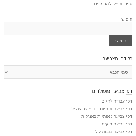
ספר ואפילו למבוגרים
חיפוש
חיפוש
כל דפי הצביעה
כ
ל
ד
פ
דפי צביעה פופולרים
י
ה
דפי עבודה לחגים
צ
דפי צביעה אותיות – דפי צביעה א”ב
ב
דפי צביעה : אותיות באנגלית
י
דפי צביעה פוקימון
ע
דפי צביעה בובות לול
ה