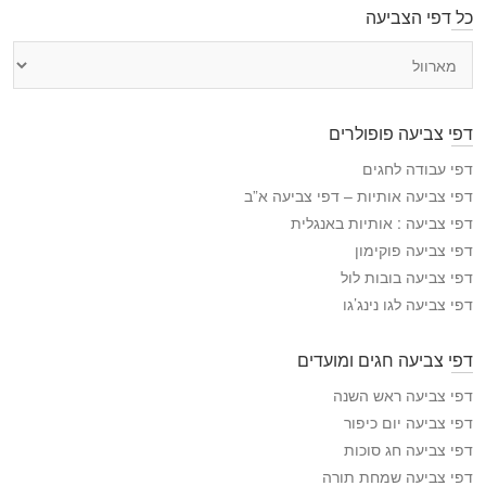
כל דפי הצביעה
כ
ל
ד
פ
דפי צביעה פופולרים
י
ה
דפי עבודה לחגים
צ
דפי צביעה אותיות – דפי צביעה א”ב
ב
דפי צביעה : אותיות באנגלית
י
דפי צביעה פוקימון
ע
דפי צביעה בובות לול
ה
דפי צביעה לגו נינג’גו
דפי צביעה חגים ומועדים
דפי צביעה ראש השנה
דפי צביעה יום כיפור
דפי צביעה חג סוכות
דפי צביעה שמחת תורה