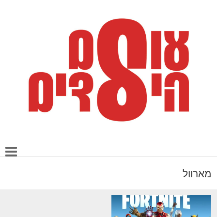
מארוול