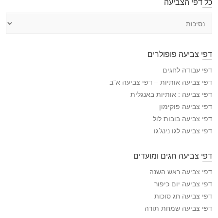
כל דפי הצביעה
כ
ל
ד
פ
דפי צביעה פופולרים
י
ה
דפי עבודה לחגים
צ
דפי צביעה אותיות – דפי צביעה א”ב
ב
דפי צביעה : אותיות באנגלית
י
דפי צביעה פוקימון
ע
דפי צביעה בובות לול
ה
דפי צביעה לגו נינג’גו
דפי צביעה חגים ומועדים
דפי צביעה ראש השנה
דפי צביעה יום כיפור
דפי צביעה חג סוכות
דפי צביעה שמחת תורה