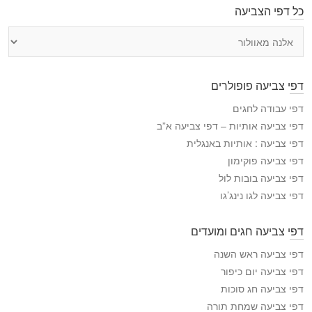
כל דפי הצביעה
כ
ל
ד
פ
דפי צביעה פופולרים
י
ה
דפי עבודה לחגים
צ
דפי צביעה אותיות – דפי צביעה א”ב
ב
דפי צביעה : אותיות באנגלית
י
דפי צביעה פוקימון
ע
דפי צביעה בובות לול
ה
דפי צביעה לגו נינג’גו
דפי צביעה חגים ומועדים
דפי צביעה ראש השנה
דפי צביעה יום כיפור
דפי צביעה חג סוכות
דפי צביעה שמחת תורה