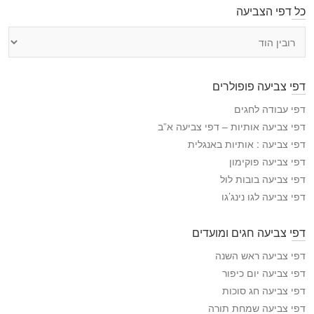
כל דפי הצביעה
כ
ל
ד
פ
דפי צביעה פופולרים
י
ה
דפי עבודה לחגים
צ
דפי צביעה אותיות – דפי צביעה א”ב
ב
דפי צביעה : אותיות באנגלית
י
דפי צביעה פוקימון
ע
דפי צביעה בובות לול
ה
דפי צביעה לגו נינג’גו
דפי צביעה חגים ומועדים
דפי צביעה ראש השנה
דפי צביעה יום כיפור
דפי צביעה חג סוכות
דפי צביעה שמחת תורה