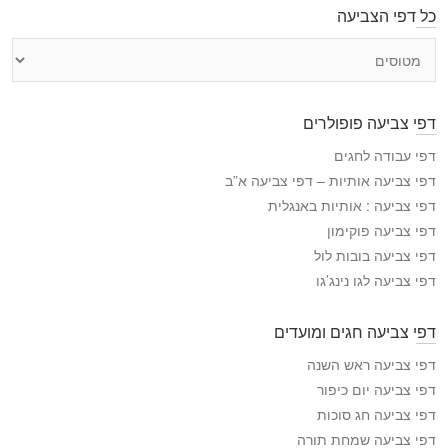
כל דפי הצביעה
כ
ל
ד
פ
דפי צביעה פופולרים
י
ה
דפי עבודה לחגים
צ
דפי צביעה אותיות – דפי צביעה א”ב
ב
דפי צביעה : אותיות באנגלית
י
דפי צביעה פוקימון
ע
דפי צביעה בובות לול
ה
דפי צביעה לגו נינג’גו
דפי צביעה חגים ומועדים
דפי צביעה ראש השנה
דפי צביעה יום כיפור
דפי צביעה חג סוכות
דפי צביעה שמחת תורה