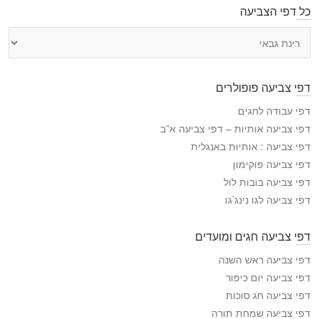
כל דפי הצביעה
כ
ל
ד
פ
דפי צביעה פופולרים
י
ה
דפי עבודה לחגים
צ
דפי צביעה אותיות – דפי צביעה א”ב
ב
דפי צביעה : אותיות באנגלית
י
דפי צביעה פוקימון
ע
דפי צביעה בובות לול
ה
דפי צביעה לגו נינג’גו
דפי צביעה חגים ומועדים
דפי צביעה ראש השנה
דפי צביעה יום כיפור
דפי צביעה חג סוכות
דפי צביעה שמחת תורה