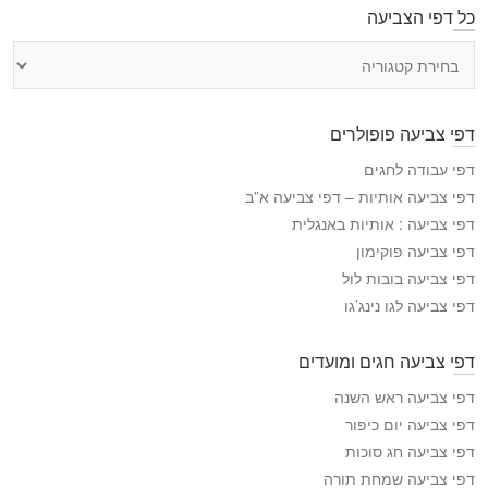
כל דפי הצביעה
כ
ל
ד
פ
דפי צביעה פופולרים
י
ה
דפי עבודה לחגים
צ
דפי צביעה אותיות – דפי צביעה א”ב
ב
דפי צביעה : אותיות באנגלית
י
דפי צביעה פוקימון
ע
דפי צביעה בובות לול
ה
דפי צביעה לגו נינג’גו
דפי צביעה חגים ומועדים
דפי צביעה ראש השנה
דפי צביעה יום כיפור
דפי צביעה חג סוכות
דפי צביעה שמחת תורה