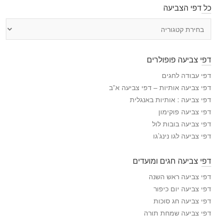
כל דפי הצביעה
כ
ל
ד
פ
דפי צביעה פופולרים
י
ה
דפי עבודה לחגים
צ
דפי צביעה אותיות – דפי צביעה א”ב
ב
דפי צביעה : אותיות באנגלית
י
דפי צביעה פוקימון
ע
דפי צביעה בובות לול
ה
דפי צביעה לגו נינג’גו
דפי צביעה חגים ומועדים
דפי צביעה ראש השנה
דפי צביעה יום כיפור
דפי צביעה חג סוכות
דפי צביעה שמחת תורה