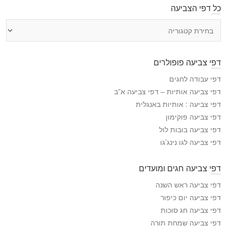
כל דפי הצביעה
כ
ל
ד
פ
דפי צביעה פופולרים
י
ה
דפי עבודה לחגים
צ
דפי צביעה אותיות – דפי צביעה א”ב
ב
דפי צביעה : אותיות באנגלית
י
דפי צביעה פוקימון
ע
דפי צביעה בובות לול
ה
דפי צביעה לגו נינג’גו
דפי צביעה חגים ומועדים
דפי צביעה ראש השנה
דפי צביעה יום כיפור
דפי צביעה חג סוכות
דפי צביעה שמחת תורה