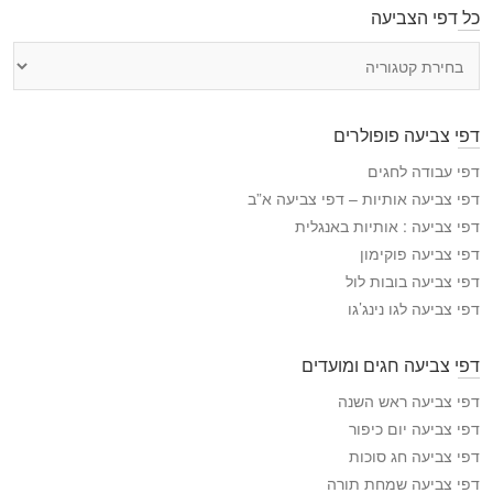
כל דפי הצביעה
כ
ל
ד
פ
דפי צביעה פופולרים
י
ה
דפי עבודה לחגים
צ
דפי צביעה אותיות – דפי צביעה א”ב
ב
דפי צביעה : אותיות באנגלית
י
דפי צביעה פוקימון
ע
דפי צביעה בובות לול
ה
דפי צביעה לגו נינג’גו
דפי צביעה חגים ומועדים
דפי צביעה ראש השנה
דפי צביעה יום כיפור
דפי צביעה חג סוכות
דפי צביעה שמחת תורה