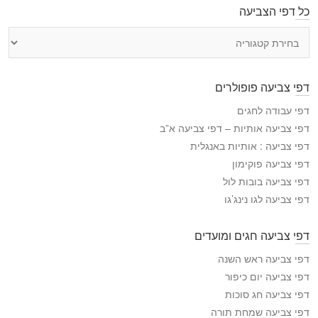
כל דפי הצביעה
כ
ל
ד
פ
דפי צביעה פופולרים
י
ה
דפי עבודה לחגים
צ
דפי צביעה אותיות – דפי צביעה א”ב
ב
דפי צביעה : אותיות באנגלית
י
דפי צביעה פוקימון
ע
דפי צביעה בובות לול
ה
דפי צביעה לגו נינג’גו
דפי צביעה חגים ומועדים
דפי צביעה ראש השנה
דפי צביעה יום כיפור
דפי צביעה חג סוכות
דפי צביעה שמחת תורה