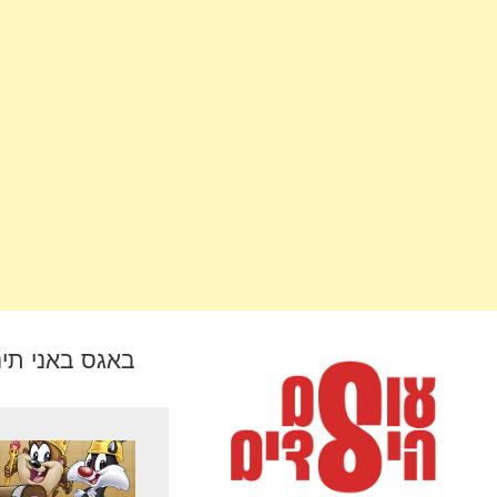
באגס באני תינ