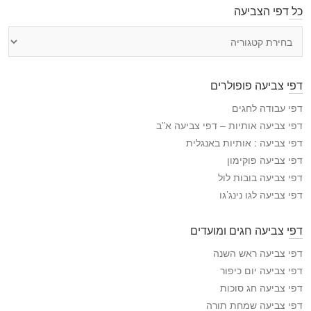
כל דפי הצביעה
כ
ל
ד
פ
דפי צביעה פופולרים
י
ה
דפי עבודה לחגים
צ
דפי צביעה אותיות – דפי צביעה א”ב
ב
דפי צביעה : אותיות באנגלית
י
דפי צביעה פוקימון
ע
דפי צביעה בובות לול
ה
דפי צביעה לגו נינג’גו
דפי צביעה חגים ומועדים
דפי צביעה ראש השנה
דפי צביעה יום כיפור
דפי צביעה חג סוכות
דפי צביעה שמחת תורה