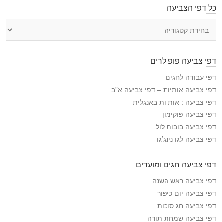
כל דפי הצביעה
כ
ל
ד
פ
דפי צביעה פופולרים
י
ה
דפי עבודה לחגים
צ
דפי צביעה אותיות – דפי צביעה א”ב
ב
דפי צביעה : אותיות באנגלית
י
דפי צביעה פוקימון
ע
דפי צביעה בובות לול
ה
דפי צביעה לגו נינג’גו
דפי צביעה חגים ומועדים
דפי צביעה ראש השנה
דפי צביעה יום כיפור
דפי צביעה חג סוכות
דפי צביעה שמחת תורה