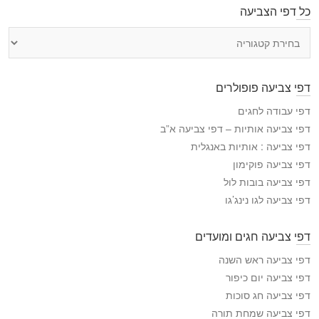
כל דפי הצביעה
כ
ל
ד
פ
דפי צביעה פופולרים
י
ה
דפי עבודה לחגים
צ
דפי צביעה אותיות – דפי צביעה א”ב
ב
דפי צביעה : אותיות באנגלית
י
דפי צביעה פוקימון
ע
דפי צביעה בובות לול
ה
דפי צביעה לגו נינג’גו
דפי צביעה חגים ומועדים
דפי צביעה ראש השנה
דפי צביעה יום כיפור
דפי צביעה חג סוכות
דפי צביעה שמחת תורה