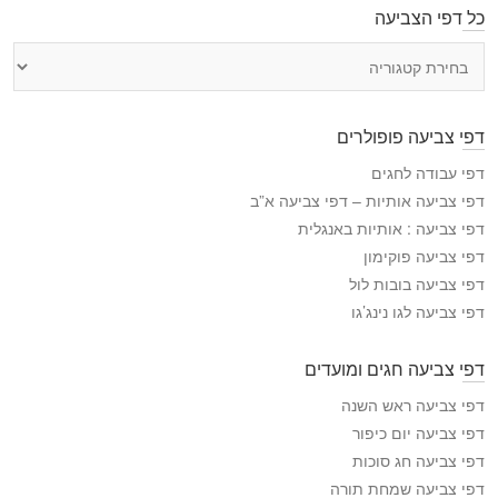
כל דפי הצביעה
כ
ל
ד
פ
דפי צביעה פופולרים
י
ה
דפי עבודה לחגים
צ
דפי צביעה אותיות – דפי צביעה א”ב
ב
דפי צביעה : אותיות באנגלית
י
דפי צביעה פוקימון
ע
דפי צביעה בובות לול
ה
דפי צביעה לגו נינג’גו
דפי צביעה חגים ומועדים
דפי צביעה ראש השנה
דפי צביעה יום כיפור
דפי צביעה חג סוכות
דפי צביעה שמחת תורה