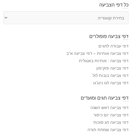
כל דפי הצביעה
כ
ל
ד
פ
דפי צביעה פופולרים
י
ה
דפי עבודה לחגים
צ
דפי צביעה אותיות – דפי צביעה א”ב
ב
דפי צביעה : אותיות באנגלית
י
דפי צביעה פוקימון
ע
דפי צביעה בובות לול
ה
דפי צביעה לגו נינג’גו
דפי צביעה חגים ומועדים
דפי צביעה ראש השנה
דפי צביעה יום כיפור
דפי צביעה חג סוכות
דפי צביעה שמחת תורה