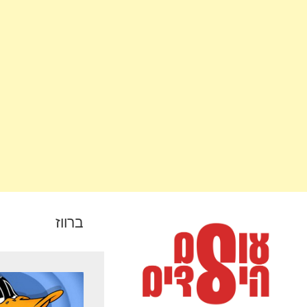
ברווז