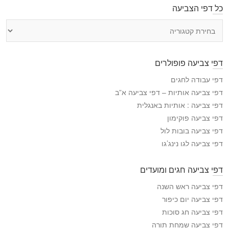
כל דפי הצביעה
כ
ל
ד
פ
דפי צביעה פופולרים
י
ה
דפי עבודה לחגים
צ
דפי צביעה אותיות – דפי צביעה א”ב
ב
דפי צביעה : אותיות באנגלית
י
דפי צביעה פוקימון
ע
דפי צביעה בובות לול
ה
דפי צביעה לגו נינג’גו
דפי צביעה חגים ומועדים
דפי צביעה ראש השנה
דפי צביעה יום כיפור
דפי צביעה חג סוכות
דפי צביעה שמחת תורה