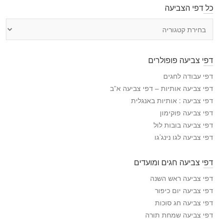
כל דפי הצביעה
כ
ל
ד
פ
דפי צביעה פופולרים
י
ה
דפי עבודה לחגים
צ
דפי צביעה אותיות – דפי צביעה א”ב
ב
דפי צביעה : אותיות באנגלית
י
דפי צביעה פוקימון
ע
דפי צביעה בובות לול
ה
דפי צביעה לגו נינג’גו
דפי צביעה חגים ומועדים
דפי צביעה ראש השנה
דפי צביעה יום כיפור
דפי צביעה חג סוכות
דפי צביעה שמחת תורה