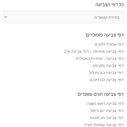
כל דפי הצביעה
כ
ל
ד
פ
דפי צביעה פופולרים
י
ה
דפי עבודה לחגים
צ
דפי צביעה אותיות – דפי צביעה א”ב
ב
דפי צביעה : אותיות באנגלית
י
דפי צביעה פוקימון
ע
דפי צביעה בובות לול
ה
דפי צביעה לגו נינג’גו
דפי צביעה חגים ומועדים
דפי צביעה ראש השנה
דפי צביעה יום כיפור
דפי צביעה חג סוכות
דפי צביעה שמחת תורה