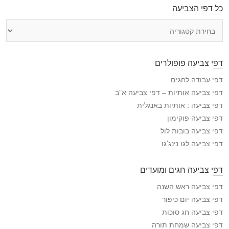
כל דפי הצביעה
כ
ל
ד
פ
דפי צביעה פופולרים
י
ה
דפי עבודה לחגים
צ
דפי צביעה אותיות – דפי צביעה א”ב
ב
דפי צביעה : אותיות באנגלית
י
דפי צביעה פוקימון
ע
דפי צביעה בובות לול
ה
דפי צביעה לגו נינג’גו
דפי צביעה חגים ומועדים
דפי צביעה ראש השנה
דפי צביעה יום כיפור
דפי צביעה חג סוכות
דפי צביעה שמחת תורה