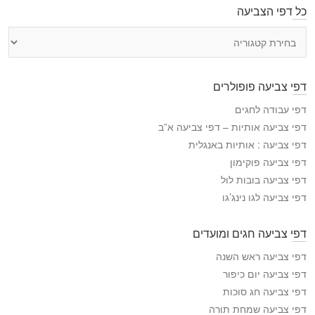
כל דפי הצביעה
כ
ל
ד
פ
דפי צביעה פופולרים
י
ה
דפי עבודה לחגים
צ
דפי צביעה אותיות – דפי צביעה א”ב
ב
דפי צביעה : אותיות באנגלית
י
דפי צביעה פוקימון
ע
דפי צביעה בובות לול
ה
דפי צביעה לגו נינג’גו
דפי צביעה חגים ומועדים
דפי צביעה ראש השנה
דפי צביעה יום כיפור
דפי צביעה חג סוכות
דפי צביעה שמחת תורה