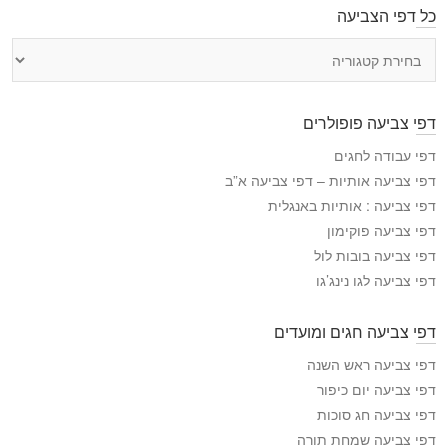
כל דפי הצביעה
כ
ל
ד
פ
דפי צביעה פופולרים
י
ה
דפי עבודה לחגים
צ
דפי צביעה אותיות – דפי צביעה א”ב
ב
דפי צביעה : אותיות באנגלית
י
דפי צביעה פוקימון
ע
דפי צביעה בובות לול
ה
דפי צביעה לגו נינג’גו
דפי צביעה חגים ומועדים
דפי צביעה ראש השנה
דפי צביעה יום כיפור
דפי צביעה חג סוכות
דפי צביעה שמחת תורה