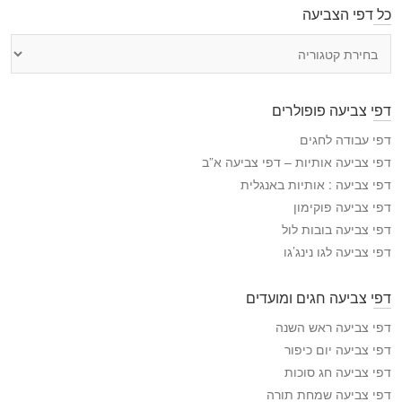
כל דפי הצביעה
כ
ל
ד
פ
דפי צביעה פופולרים
י
ה
דפי עבודה לחגים
צ
דפי צביעה אותיות – דפי צביעה א”ב
ב
דפי צביעה : אותיות באנגלית
י
דפי צביעה פוקימון
ע
דפי צביעה בובות לול
ה
דפי צביעה לגו נינג’גו
דפי צביעה חגים ומועדים
דפי צביעה ראש השנה
דפי צביעה יום כיפור
דפי צביעה חג סוכות
דפי צביעה שמחת תורה