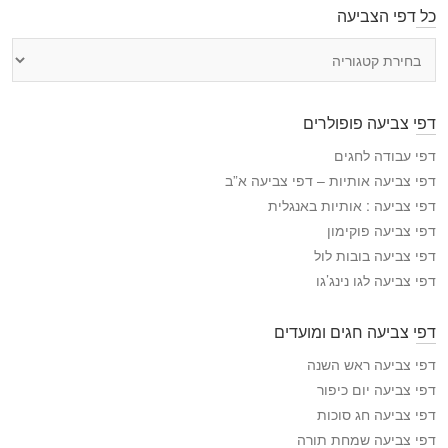
כל דפי הצביעה
כ
ל
ד
פ
דפי צביעה פופולרים
י
ה
דפי עבודה לחגים
צ
דפי צביעה אותיות – דפי צביעה א”ב
ב
דפי צביעה : אותיות באנגלית
י
דפי צביעה פוקימון
ע
דפי צביעה בובות לול
ה
דפי צביעה לגו נינג’גו
דפי צביעה חגים ומועדים
דפי צביעה ראש השנה
דפי צביעה יום כיפור
דפי צביעה חג סוכות
דפי צביעה שמחת תורה