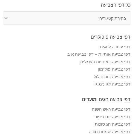
כל דפי הצביעה
כ
ל
ד
פ
דפי צביעה פופולרים
י
ה
דפי עבודה לחגים
צ
דפי צביעה אותיות – דפי צביעה א”ב
ב
דפי צביעה : אותיות באנגלית
י
דפי צביעה פוקימון
ע
דפי צביעה בובות לול
ה
דפי צביעה לגו נינג’גו
דפי צביעה חגים ומועדים
דפי צביעה ראש השנה
דפי צביעה יום כיפור
דפי צביעה חג סוכות
דפי צביעה שמחת תורה