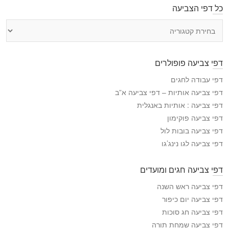
כל דפי הצביעה
כ
ל
ד
פ
דפי צביעה פופולרים
י
ה
דפי עבודה לחגים
צ
דפי צביעה אותיות – דפי צביעה א”ב
ב
דפי צביעה : אותיות באנגלית
י
דפי צביעה פוקימון
ע
דפי צביעה בובות לול
ה
דפי צביעה לגו נינג’גו
דפי צביעה חגים ומועדים
דפי צביעה ראש השנה
דפי צביעה יום כיפור
דפי צביעה חג סוכות
דפי צביעה שמחת תורה