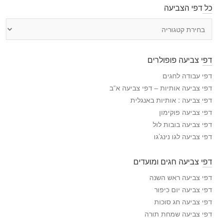
כל דפי הצביעה
כ
ל
ד
פ
דפי צביעה פופולרים
י
ה
דפי עבודה לחגים
צ
דפי צביעה אותיות – דפי צביעה א”ב
ב
דפי צביעה : אותיות באנגלית
י
דפי צביעה פוקימון
ע
דפי צביעה בובות לול
ה
דפי צביעה לגו נינג’גו
דפי צביעה חגים ומועדים
דפי צביעה ראש השנה
דפי צביעה יום כיפור
דפי צביעה חג סוכות
דפי צביעה שמחת תורה