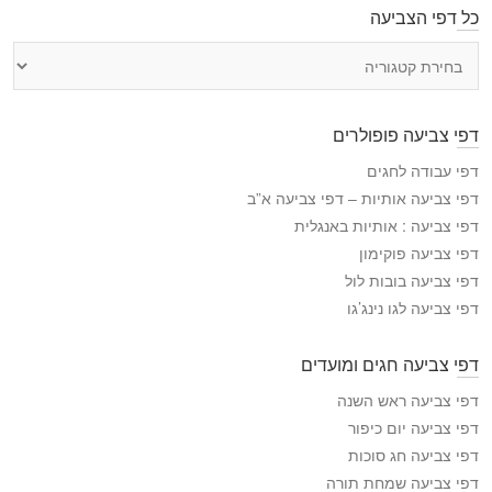
כל דפי הצביעה
כ
ל
ד
פ
דפי צביעה פופולרים
י
ה
דפי עבודה לחגים
צ
דפי צביעה אותיות – דפי צביעה א”ב
ב
דפי צביעה : אותיות באנגלית
י
דפי צביעה פוקימון
ע
דפי צביעה בובות לול
ה
דפי צביעה לגו נינג’גו
דפי צביעה חגים ומועדים
דפי צביעה ראש השנה
דפי צביעה יום כיפור
דפי צביעה חג סוכות
דפי צביעה שמחת תורה