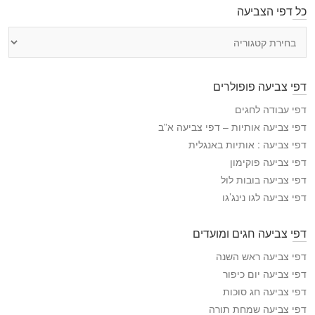
כל דפי הצביעה
כ
ל
ד
פ
דפי צביעה פופולרים
י
ה
דפי עבודה לחגים
צ
דפי צביעה אותיות – דפי צביעה א”ב
ב
דפי צביעה : אותיות באנגלית
י
דפי צביעה פוקימון
ע
דפי צביעה בובות לול
ה
דפי צביעה לגו נינג’גו
דפי צביעה חגים ומועדים
דפי צביעה ראש השנה
דפי צביעה יום כיפור
דפי צביעה חג סוכות
דפי צביעה שמחת תורה