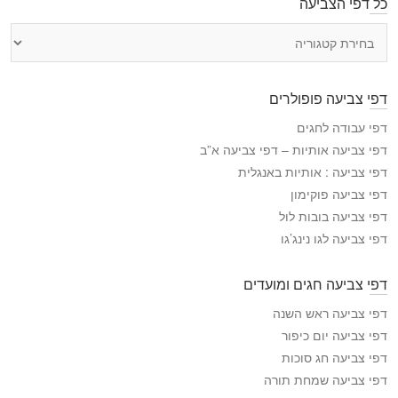
כל דפי הצביעה
כ
ל
ד
פ
דפי צביעה פופולרים
י
ה
דפי עבודה לחגים
צ
דפי צביעה אותיות – דפי צביעה א”ב
ב
דפי צביעה : אותיות באנגלית
י
דפי צביעה פוקימון
ע
דפי צביעה בובות לול
ה
דפי צביעה לגו נינג’גו
דפי צביעה חגים ומועדים
דפי צביעה ראש השנה
דפי צביעה יום כיפור
דפי צביעה חג סוכות
דפי צביעה שמחת תורה