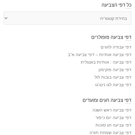
כל דפי הצביעה
כ
ל
ד
פ
דפי צביעה פופולרים
י
ה
דפי עבודה לחגים
צ
דפי צביעה אותיות – דפי צביעה א”ב
ב
דפי צביעה : אותיות באנגלית
י
דפי צביעה פוקימון
ע
דפי צביעה בובות לול
ה
דפי צביעה לגו נינג’גו
דפי צביעה חגים ומועדים
דפי צביעה ראש השנה
דפי צביעה יום כיפור
דפי צביעה חג סוכות
דפי צביעה שמחת תורה