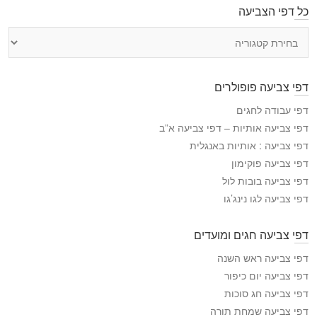
כל דפי הצביעה
כ
ל
ד
פ
דפי צביעה פופולרים
י
ה
דפי עבודה לחגים
צ
דפי צביעה אותיות – דפי צביעה א”ב
ב
דפי צביעה : אותיות באנגלית
י
דפי צביעה פוקימון
ע
דפי צביעה בובות לול
ה
דפי צביעה לגו נינג’גו
דפי צביעה חגים ומועדים
דפי צביעה ראש השנה
דפי צביעה יום כיפור
דפי צביעה חג סוכות
דפי צביעה שמחת תורה