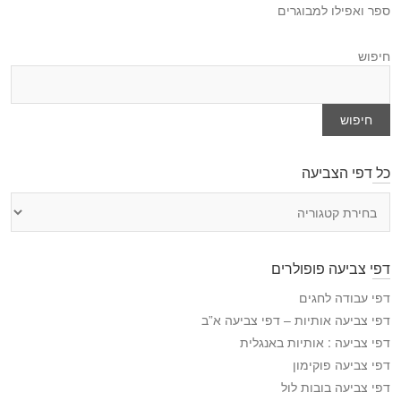
ספר ואפילו למבוגרים
חיפוש
חיפוש
כל דפי הצביעה
כ
ל
ד
פ
דפי צביעה פופולרים
י
ה
דפי עבודה לחגים
צ
דפי צביעה אותיות – דפי צביעה א”ב
ב
דפי צביעה : אותיות באנגלית
י
דפי צביעה פוקימון
ע
דפי צביעה בובות לול
ה