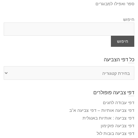
ספר ואפילו למבוגרים
חיפוש
חיפוש
כל דפי הצביעה
כ
ל
ד
פ
דפי צביעה פופולרים
י
ה
דפי עבודה לחגים
צ
דפי צביעה אותיות – דפי צביעה א”ב
ב
דפי צביעה : אותיות באנגלית
י
דפי צביעה פוקימון
ע
דפי צביעה בובות לול
ה