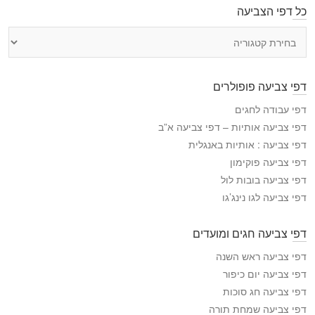
כל דפי הצביעה
כ
ל
ד
פ
דפי צביעה פופולרים
י
ה
דפי עבודה לחגים
צ
דפי צביעה אותיות – דפי צביעה א”ב
ב
דפי צביעה : אותיות באנגלית
י
דפי צביעה פוקימון
ע
דפי צביעה בובות לול
ה
דפי צביעה לגו נינג’גו
דפי צביעה חגים ומועדים
דפי צביעה ראש השנה
דפי צביעה יום כיפור
דפי צביעה חג סוכות
דפי צביעה שמחת תורה