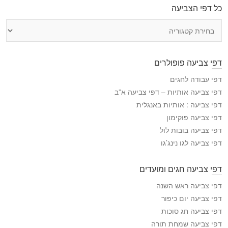
כל דפי הצביעה
כ
ל
ד
פ
דפי צביעה פופולרים
י
ה
דפי עבודה לחגים
צ
דפי צביעה אותיות – דפי צביעה א”ב
ב
דפי צביעה : אותיות באנגלית
י
דפי צביעה פוקימון
ע
דפי צביעה בובות לול
ה
דפי צביעה לגו נינג’גו
דפי צביעה חגים ומועדים
דפי צביעה ראש השנה
דפי צביעה יום כיפור
דפי צביעה חג סוכות
דפי צביעה שמחת תורה