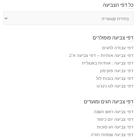
כל דפי הצביעה
כ
ל
ד
פ
דפי צביעה פופולרים
י
ה
דפי עבודה לחגים
צ
דפי צביעה אותיות – דפי צביעה א”ב
ב
דפי צביעה : אותיות באנגלית
י
דפי צביעה פוקימון
ע
דפי צביעה בובות לול
ה
דפי צביעה לגו נינג’גו
דפי צביעה חגים ומועדים
דפי צביעה ראש השנה
דפי צביעה יום כיפור
דפי צביעה חג סוכות
דפי צביעה שמחת תורה