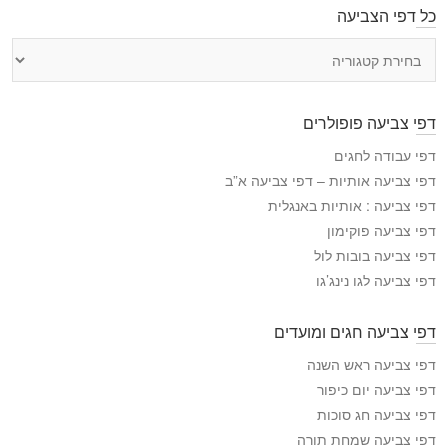
כל דפי הצביעה
כ
ל
ד
פ
דפי צביעה פופולרים
י
ה
דפי עבודה לחגים
צ
דפי צביעה אותיות – דפי צביעה א”ב
ב
דפי צביעה : אותיות באנגלית
י
דפי צביעה פוקימון
ע
דפי צביעה בובות לול
ה
דפי צביעה לגו נינג’גו
דפי צביעה חגים ומועדים
דפי צביעה ראש השנה
דפי צביעה יום כיפור
דפי צביעה חג סוכות
דפי צביעה שמחת תורה