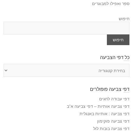
ספר ואפילו למבוגרים
חיפוש
חיפוש
כל דפי הצביעה
כ
ל
ד
פ
דפי צביעה פופולרים
י
ה
דפי עבודה לחגים
צ
דפי צביעה אותיות – דפי צביעה א”ב
ב
דפי צביעה : אותיות באנגלית
י
דפי צביעה פוקימון
ע
דפי צביעה בובות לול
ה