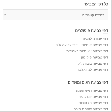
כל דפי הצביעה
כ
ל
ד
פ
דפי צביעה פופולרים
י
ה
דפי עבודה לחגים
צ
דפי צביעה אותיות – דפי צביעה א”ב
ב
דפי צביעה : אותיות באנגלית
י
דפי צביעה פוקימון
ע
דפי צביעה בובות לול
ה
דפי צביעה לגו נינג’גו
דפי צביעה חגים ומועדים
דפי צביעה ראש השנה
דפי צביעה יום כיפור
דפי צביעה חג סוכות
דפי צביעה שמחת תורה